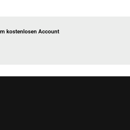
Einloggen
um diesen Artikel zu lesen.
nem kostenlosen Account