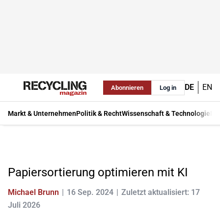
DE
EN
Abonnieren
Log in
Markt & Unternehmen
Politik & Recht
Wissenschaft & Technologie
Ma
Papiersortierung optimieren mit KI
Michael Brunn
16 Sep. 2024
Zuletzt aktualisiert: 17
Juli 2026