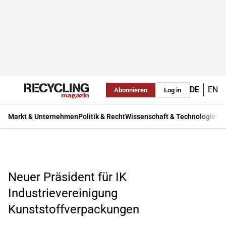
DE
EN
Abonnieren
Log in
Markt & Unternehmen
Politik & Recht
Wissenschaft & Technologie
Ma
Neuer Präsident für IK
Industrievereinigung
Kunststoffverpackungen