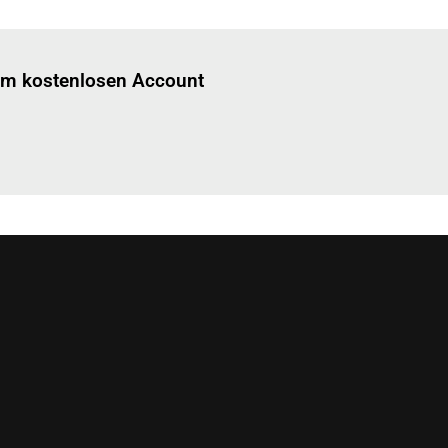
Einloggen
um diesen Artikel zu lesen.
nem kostenlosen Account