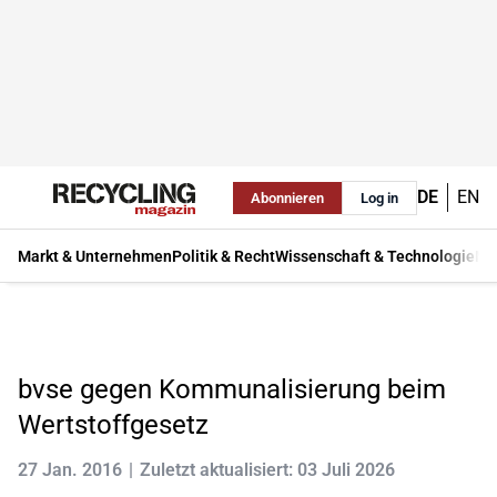
DE
EN
Abonnieren
Log in
Markt & Unternehmen
Politik & Recht
Wissenschaft & Technologie
Ma
bvse gegen Kommunalisierung beim
Wertstoffgesetz
27 Jan. 2016
Zuletzt aktualisiert: 03 Juli 2026