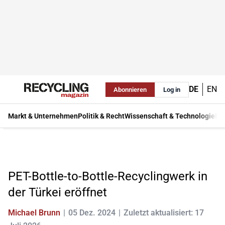
DE
EN
Abonnieren
Log in
Markt & Unternehmen
Politik & Recht
Wissenschaft & Technologie
Ma
PET-Bottle-to-Bottle-Recyclingwerk in
der Türkei eröffnet
Michael Brunn
05 Dez. 2024
Zuletzt aktualisiert: 17