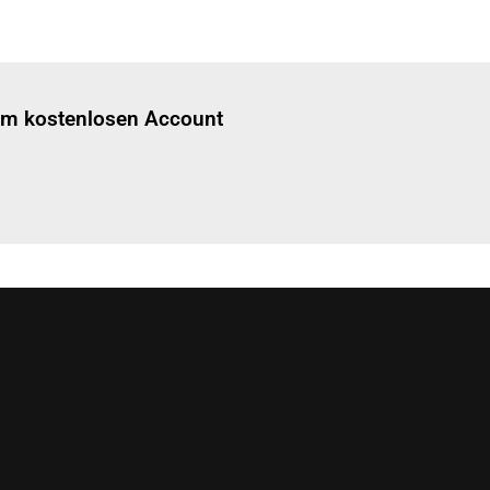
Einloggen
um diesen Artikel zu lesen.
nem kostenlosen Account