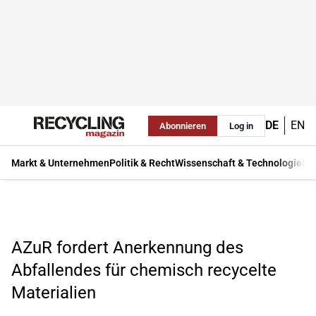
DE
EN
Abonnieren
Log in
Markt & Unternehmen
Politik & Recht
Wissenschaft & Technologie
Ma
AZuR fordert Anerkennung des
Abfallendes für chemisch recycelte
Materialien