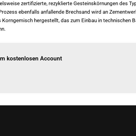
sweise zertifizierte, rezyklierte Gesteinskörnungen des Typs
rozess ebenfalls anfallende Brechsand wird an Zementwerke 
ertes Korngemisch hergestellt, das zum Einbau in technische
nn.
Einloggen
um diesen Artikel zu lesen.
nem kostenlosen Account