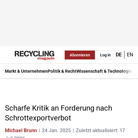
DE
EN
Abonnieren
Log in
Markt & Unternehmen
Politik & Recht
Wissenschaft & Technologie
Ma
Scharfe Kritik an Forderung nach
Schrottexportverbot
Michael Brunn
24 Jan. 2025
Zuletzt aktualisiert: 17