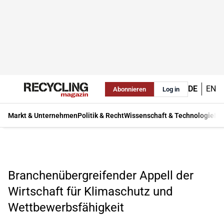
DE
EN
Abonnieren
Log in
Markt & Unternehmen
Politik & Recht
Wissenschaft & Technologie
Ma
Branchenübergreifender Appell der
Wirtschaft für Klimaschutz und
Wettbewerbsfähigkeit