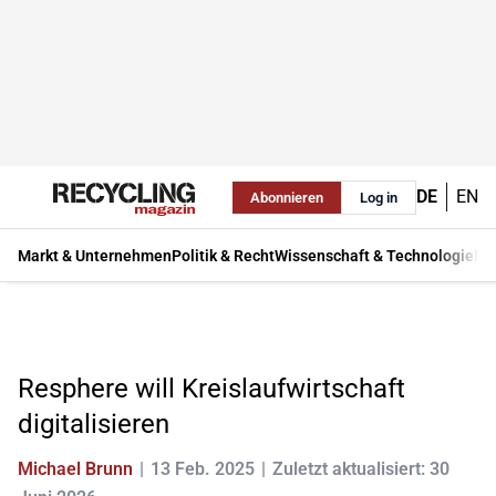
DE
EN
Abonnieren
Log in
Markt & Unternehmen
Politik & Recht
Wissenschaft & Technologie
Ma
Resphere will Kreislaufwirtschaft
digitalisieren
Michael Brunn
13 Feb. 2025
Zuletzt aktualisiert: 30