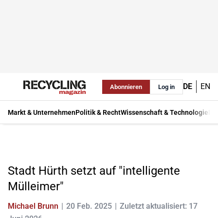
DE
EN
Abonnieren
Log in
Markt & Unternehmen
Politik & Recht
Wissenschaft & Technologie
Ma
Stadt Hürth setzt auf "intelligente
Mülleimer"
Michael Brunn
20 Feb. 2025
Zuletzt aktualisiert: 17