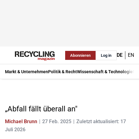
DE
EN
Abonnieren
Log in
Markt & Unternehmen
Politik & Recht
Wissenschaft & Technologie
Ma
„Abfall fällt überall an"
Michael Brunn
27 Feb. 2025
Zuletzt aktualisiert: 17
Juli 2026