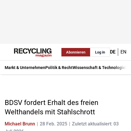
DE
EN
Abonnieren
Log in
Markt & Unternehmen
Politik & Recht
Wissenschaft & Technologie
Ma
BDSV fordert Erhalt des freien
Welthandels mit Stahlschrott
Michael Brunn
28 Feb. 2025
Zuletzt aktualisiert: 03