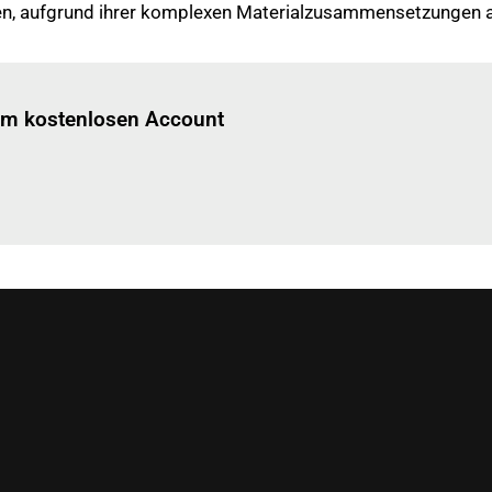
ten, aufgrund ihrer komplexen Materialzusammensetzungen ab
Einloggen
um diesen Artikel zu lesen.
nem kostenlosen Account