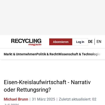
DE
EN
Abonnieren
Log in
Markt & Unternehmen
Politik & Recht
Wissenschaft & Technologie
Ma
Eisen-Kreislaufwirtschaft - Narrativ
oder Rettungsring?
Michael Brunn
31 März 2025
Zuletzt aktualisiert: 02