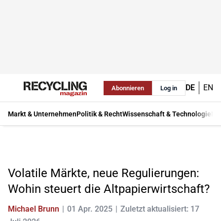
DE
EN
Abonnieren
Log in
Markt & Unternehmen
Politik & Recht
Wissenschaft & Technologie
Ma
Volatile Märkte, neue Regulierungen:
Wohin steuert die Altpapierwirtschaft?
Michael Brunn
01 Apr. 2025
Zuletzt aktualisiert: 17