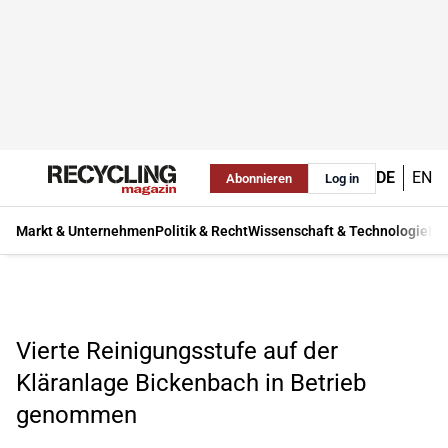
DE
EN
Abonnieren
Log in
Markt & Unternehmen
Politik & Recht
Wissenschaft & Technologie
Ma
Vierte Reinigungsstufe auf der
Kläranlage Bickenbach in Betrieb
genommen