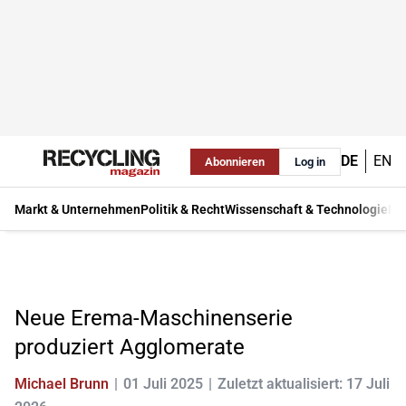
DE
EN
Abonnieren
Log in
Markt & Unternehmen
Politik & Recht
Wissenschaft & Technologie
Ma
Neue Erema-Maschinenserie
produziert Agglomerate
Michael Brunn
01 Juli 2025
Zuletzt aktualisiert: 17 Juli