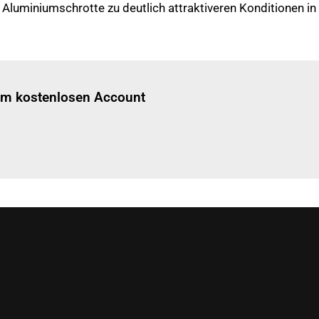
n Aluminiumschrotte zu deutlich attraktiveren Konditionen i
Einloggen
um diesen Artikel zu lesen.
nem kostenlosen Account