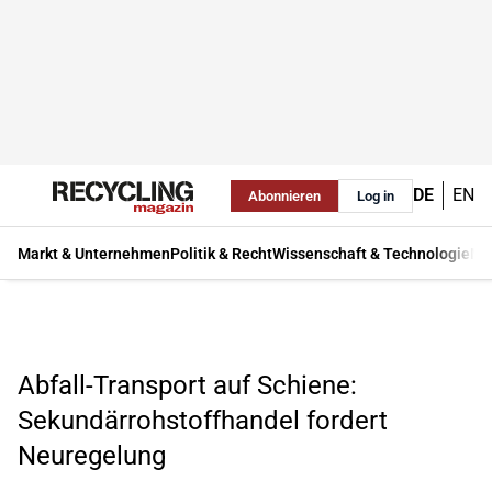
DE
EN
Abonnieren
Log in
Markt & Unternehmen
Politik & Recht
Wissenschaft & Technologie
Ma
Abfall-Transport auf Schiene:
Sekundärrohstoffhandel fordert
Neuregelung