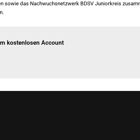
n sowie das Nachwuchsnetzwerk BDSV Juniorkreis zusammen
n.
Einloggen
um diesen Artikel zu lesen.
nem kostenlosen Account