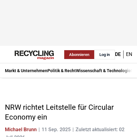
DE
EN
Abonnieren
Log in
Markt & Unternehmen
Politik & Recht
Wissenschaft & Technologie
Ma
NRW richtet Leitstelle für Circular
Economy ein
Michael Brunn
11 Sep. 2025
Zuletzt aktualisiert: 02