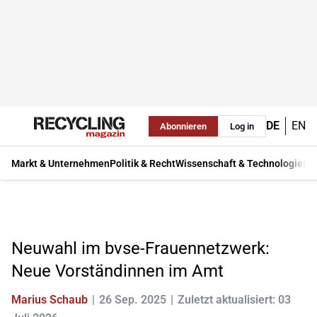
DE
EN
Abonnieren
Log in
Markt & Unternehmen
Politik & Recht
Wissenschaft & Technologie
Ma
Neuwahl im bvse-Frauennetzwerk:
Neue Vorständinnen im Amt
Marius Schaub
26 Sep. 2025
Zuletzt aktualisiert: 03