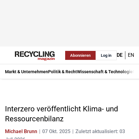
DE
EN
Abonnieren
Log in
Markt & Unternehmen
Politik & Recht
Wissenschaft & Technologie
Ma
Interzero veröffentlicht Klima- und
Ressourcenbilanz
Michael Brunn
07 Okt. 2025
Zuletzt aktualisiert: 03