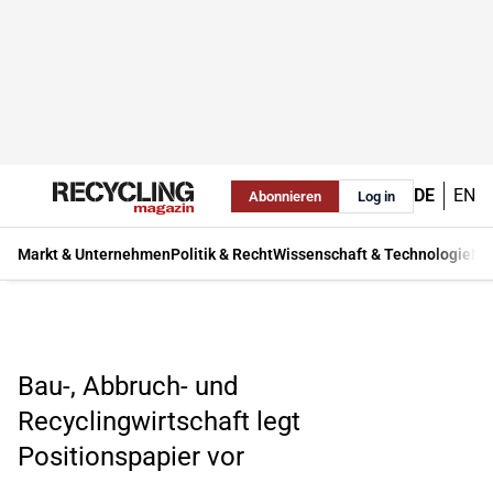
DE
EN
Abonnieren
Log in
Markt & Unternehmen
Politik & Recht
Wissenschaft & Technologie
Ma
Bau-, Abbruch- und
Recyclingwirtschaft legt
Positionspapier vor