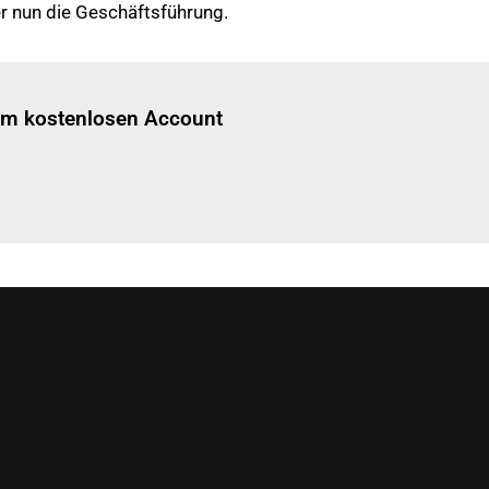
er nun die Geschäftsführung.
Einloggen
um diesen Artikel zu lesen.
nem kostenlosen Account