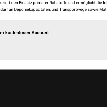
ziert den Einsatz primärer Rohstoffe und ermöglicht die I
Bedarf an Deponiekapazitäten, und Transportwege sowie Mate
Einloggen
um diesen Artikel zu lesen.
nem kostenlosen Account