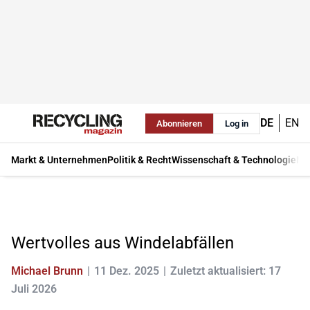
DE
EN
Abonnieren
Log in
Markt & Unternehmen
Politik & Recht
Wissenschaft & Technologie
Ma
Wertvolles aus Windelabfällen
Michael Brunn
11 Dez. 2025
Zuletzt aktualisiert: 17
Juli 2026