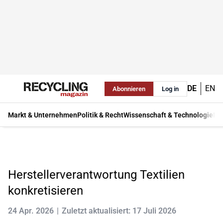
DE
EN
Abonnieren
Log in
Markt & Unternehmen
Politik & Recht
Wissenschaft & Technologie
Ma
Herstellerverantwortung Textilien
konkretisieren
24 Apr. 2026
Zuletzt aktualisiert: 17 Juli 2026