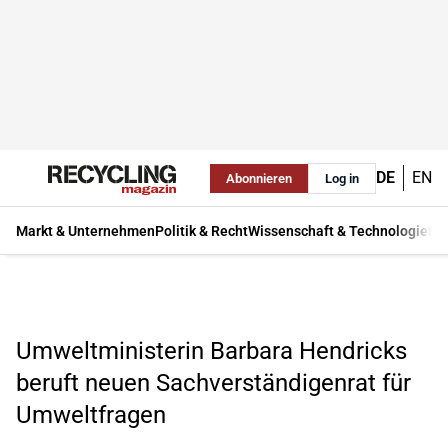
DE
EN
Abonnieren
Log in
Markt & Unternehmen
Politik & Recht
Wissenschaft & Technologie
Ma
Umweltministerin Barbara Hendricks
beruft neuen Sachverständigenrat für
Umweltfragen