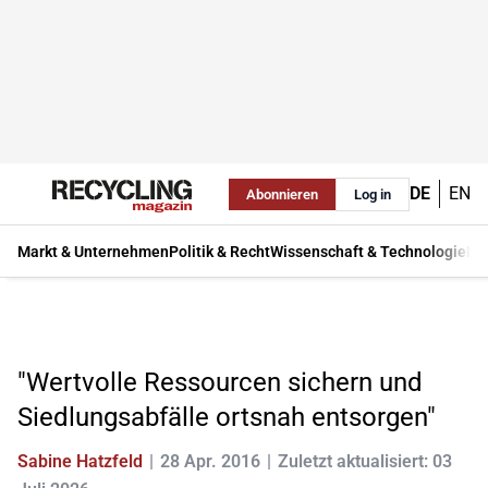
DE
EN
Abonnieren
Log in
Markt & Unternehmen
Politik & Recht
Wissenschaft & Technologie
Ma
"Wertvolle Ressourcen sichern und
Siedlungsabfälle ortsnah entsorgen"
Sabine Hatzfeld
28 Apr. 2016
Zuletzt aktualisiert: 03