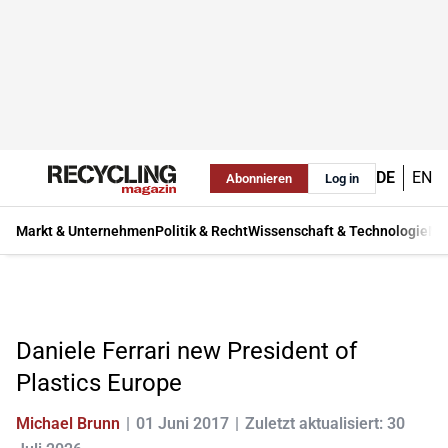
DE
EN
Abonnieren
Log in
Markt & Unternehmen
Politik & Recht
Wissenschaft & Technologie
Ma
Daniele Ferrari new President of
Plastics Europe
Michael Brunn
01 Juni 2017
Zuletzt aktualisiert: 30