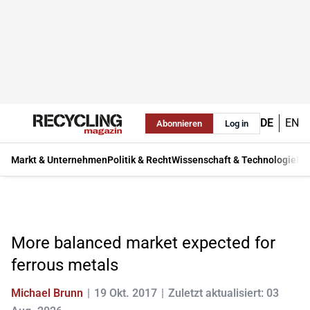
DE
EN
Abonnieren
Log in
Markt & Unternehmen
Politik & Recht
Wissenschaft & Technologie
Ma
More balanced market expected for
ferrous metals
Michael Brunn
19 Okt. 2017
Zuletzt aktualisiert: 03