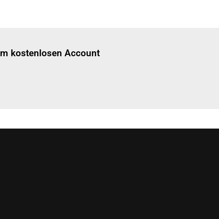
Einloggen
um diesen Artikel zu lesen.
nem kostenlosen Account