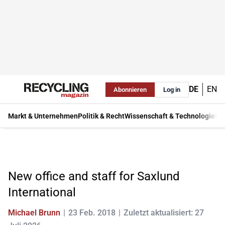
DE
EN
Abonnieren
Log in
Markt & Unternehmen
Politik & Recht
Wissenschaft & Technologie
Ma
New office and staff for Saxlund
International
Michael Brunn
23 Feb. 2018
Zuletzt aktualisiert: 27