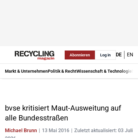
DE
EN
Abonnieren
Log in
Markt & Unternehmen
Politik & Recht
Wissenschaft & Technologie
Ma
bvse kritisiert Maut-Ausweitung auf
alle Bundesstraßen
Michael Brunn
13 Mai 2016
Zuletzt aktualisiert: 03 Juli