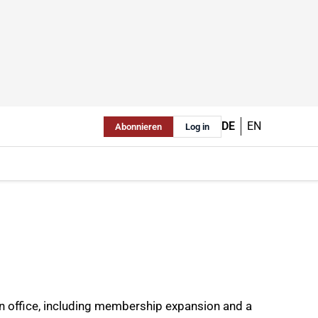
DE
EN
Abonnieren
Log in
 in office, including membership expansion and a