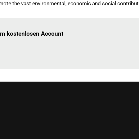
mote the vast environmental, economic and social contributio
Einloggen
um diesen Artikel zu lesen.
nem kostenlosen Account