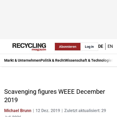
DE
EN
Abonnieren
Log in
Markt & Unternehmen
Politik & Recht
Wissenschaft & Technologie
Ma
Scavenging figures WEEE December
2019
Michael Brunn
12 Dez. 2019
Zuletzt aktualisiert: 29