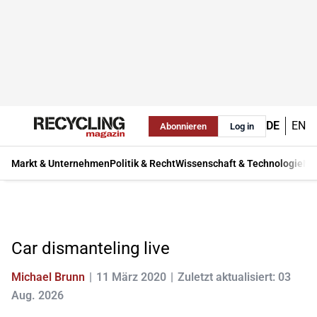
DE
EN
Abonnieren
Log in
Markt & Unternehmen
Politik & Recht
Wissenschaft & Technologie
Ma
Car dismanteling live
Michael Brunn
11 März 2020
Zuletzt aktualisiert: 03
Aug. 2026