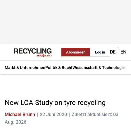
DE
EN
Abonnieren
Log in
Markt & Unternehmen
Politik & Recht
Wissenschaft & Technologie
Ma
New LCA Study on tyre recycling
Michael Brunn
22 Juni 2020
Zuletzt aktualisiert: 03
Aug. 2026