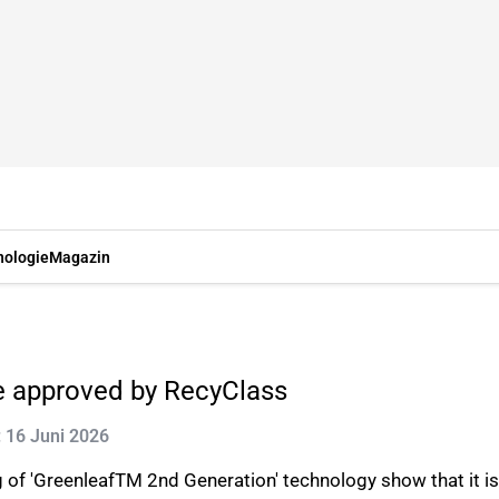
nologie
Magazin
be approved by RecyClass
t: 16 Juni 2026
 of 'GreenleafTM 2nd Generation' technology show that it is