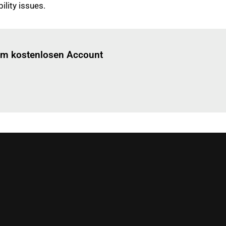
lity issues.
Einloggen
um diesen Artikel zu lesen.
nem kostenlosen Account