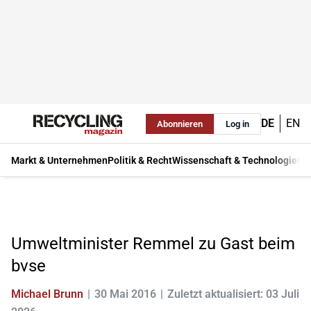
DE
EN
Abonnieren
Log in
Markt & Unternehmen
Politik & Recht
Wissenschaft & Technologie
Ma
Umweltminister Remmel zu Gast beim
bvse
Michael Brunn
30 Mai 2016
Zuletzt aktualisiert: 03 Juli