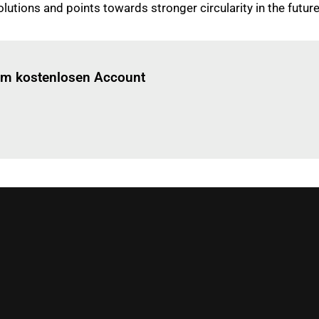
lutions and points towards stronger circularity in the future
Einloggen
um diesen Artikel zu lesen.
nem kostenlosen Account