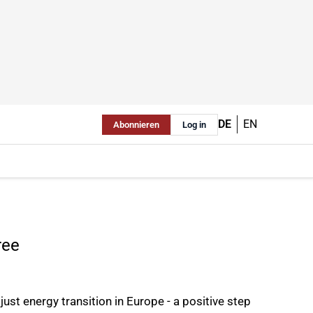
DE
EN
Abonnieren
Log in
ree
ust energy transition in Europe - a positive step