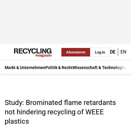
DE
EN
Abonnieren
Log in
Markt & Unternehmen
Politik & Recht
Wissenschaft & Technologie
Ma
Study: Brominated flame retardants
not hindering recycling of WEEE
plastics