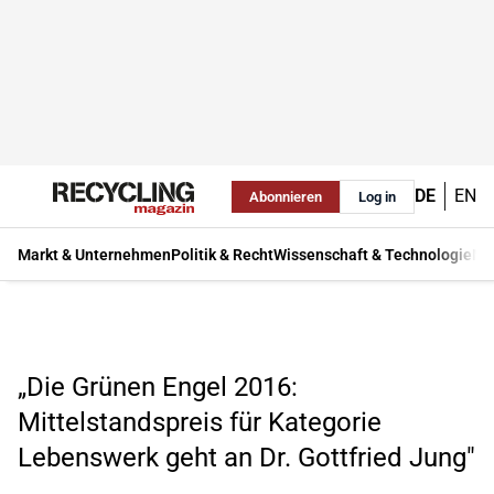
DE
EN
Abonnieren
Log in
Markt & Unternehmen
Politik & Recht
Wissenschaft & Technologie
Ma
„Die Grünen Engel 2016:
Mittelstandspreis für Kategorie
Lebenswerk geht an Dr. Gottfried Jung"