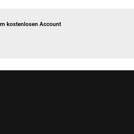
Einloggen
um diesen Artikel zu lesen.
nem kostenlosen Account