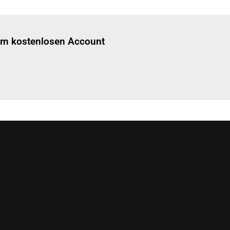
Einloggen
um diesen Artikel zu lesen.
nem kostenlosen Account