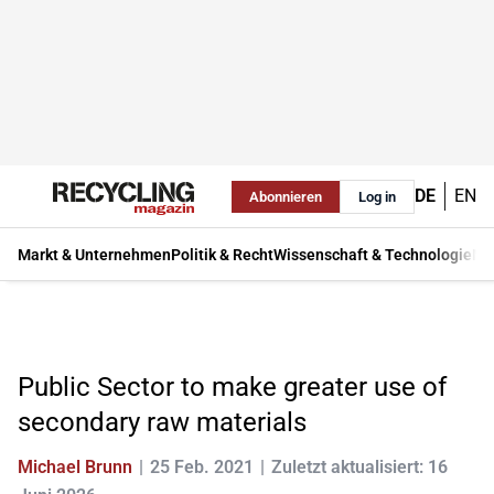
DE
EN
Abonnieren
Log in
Markt & Unternehmen
Politik & Recht
Wissenschaft & Technologie
Ma
Public Sector to make greater use of
secondary raw materials
Michael Brunn
25 Feb. 2021
Zuletzt aktualisiert: 16